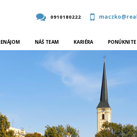
maczko@real
0910180222
RENÁJOM
NÁŠ TEAM
KARIÉRA
PONÚKNITE