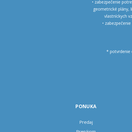
• zabezpečenie potre
geometrické plány, l
vlastníckych 
• zabezpečenie 
* potvrdenie
PONUKA
Predaj
Prenájom