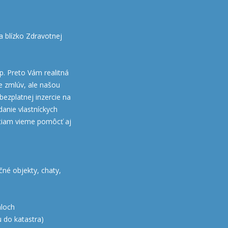
 blízko Zdravotnej
up. Preto Vám realitná
e zmlúv, ale našou
ezplatnej inzercie na
danie vlastníckych
stiam vieme pomôcť aj
čné objekty, chaty,
áloch
 do katastra)