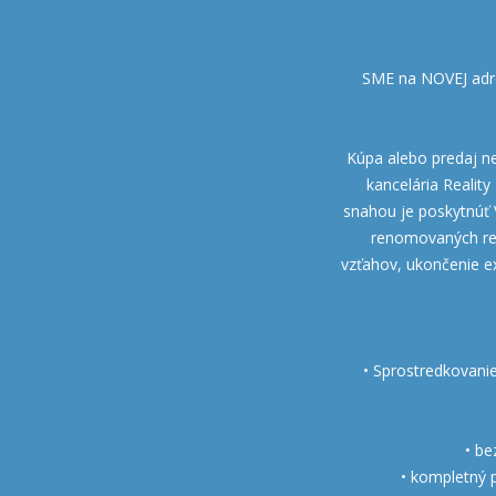
SME na NOVEJ adre
Kúpa alebo predaj neh
kancelária Realit
snahou je poskytnúť 
renomovaných real
vzťahov, ukončenie e
• Sprostredkovanie
• be
• kompletný 