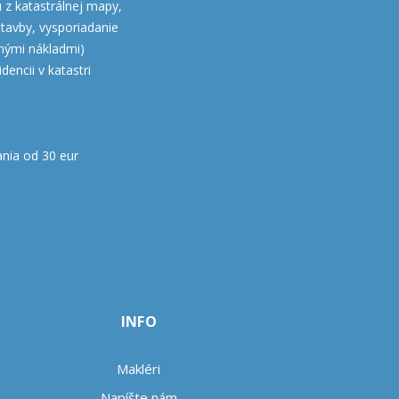
 z katastrálnej mapy,
stavby, vysporiadanie
nými nákladmi)
encii v katastri
nia od 30 eur
INFO
Makléri
Napíšte nám