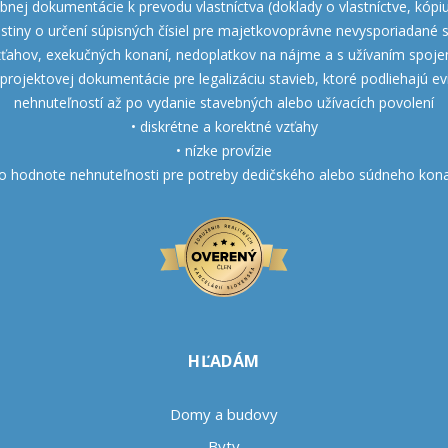
bnej dokumentácie k prevodu vlastníctva (doklady o vlastníctve, kópiu
istiny o určení súpisných čísiel pre majetkovoprávne nevysporiadané 
vzťahov, exekučných konaní, nedoplatkov na nájme a s užívaním spoje
projektovej dokumentácie pre legalizáciu stavieb, ktoré podliehajú evid
nehnuteľností až po vydanie stavebných alebo užívacích povolení
• diskrétne a korektné vzťahy
• nízke provízie
 o hodnote nehnuteľnosti pre potreby dedičského alebo súdneho kona
HĽADÁM
Domy a budovy
Byty