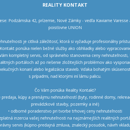
REALITY KONTAKT
se: Podzámska 42, prízemie, Nové Zámky - vedľa Kaviarne Varesse a
poisťovne UNION
nuteľnosti je citlivá záležitosť, ktorá si vyžaduje profesionálny príst
y Kontakt ponúka nielen bežné služby ako obhliadky alebo vypracovani
Vám kompletný servis, od správneho stanovenia ceny nehnuteľnosti, b
itných portáloch až po riešenie zložitejších problémov ako vysporia
xekučných konaní alebo legalizácia stavieb. Vďaka bohatým skúseno
s prípadmi, nad ktorými iní lámu palicu.
Čo Vám ponúka Reality Kontakt?
 predaja, kúpy a prenájmu nehnuteľností (byty, rodinné domy, rekrea
prevádzkové stavby, pozemky a iné)
• odborné poradenstvo pri tvorbe trhovej ceny nehnuteľnosti
zplatná inzercia vašej nehnuteľnosti na najznámejších realitných port
právny servis (kúpno-predajná zmluva, znalecký posudok, návrh vkladu