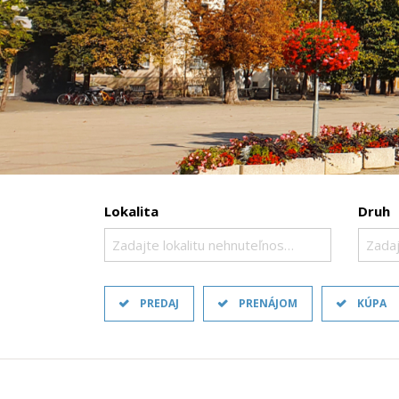
Lokalita
Druh
Zadajte lokalitu nehnuteľnosti ..
Zadaj
PREDAJ
PRENÁJOM
KÚPA