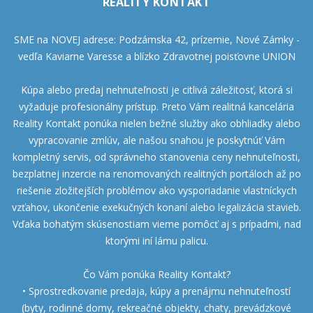
REALITY KONTAKT
SME na NOVEJ adrese: Podzámska 42, prízemie, Nové Zámky -
vedľa Kaviarne Varesse a blízko Zdravotnej poisťovne UNION
Kúpa alebo predaj nehnuteľnosti je citlivá záležitosť, ktorá si
vyžaduje profesionálny prístup. Preto Vám realitná kancelária
Reality Kontakt ponúka nielen bežné služby ako obhliadky alebo
vypracovanie zmlúv, ale našou snahou je poskytnúť Vám
kompletný servis, od správneho stanovenia ceny nehnuteľnosti,
bezplatnej inzercie na renomovaných realitných portáloch až po
riešenie zložitejších problémov ako vysporiadanie vlastníckych
vzťahov, ukončenie exekučných konaní alebo legalizácia stavieb.
Vďaka bohatým skúsenostiam vieme pomôcť aj s prípadmi, nad
ktorými iní lámu palicu.
Čo Vám ponúka Reality Kontakt?
• Sprostredkovanie predaja, kúpy a prenájmu nehnuteľností
(byty, rodinné domy, rekreačné objekty, chaty, prevádzkové