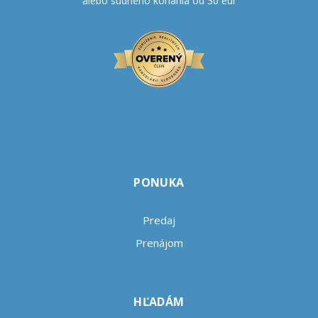
alebo súdneho konania od 30 eur
PONUKA
Predaj
Prenájom
HĽADÁM