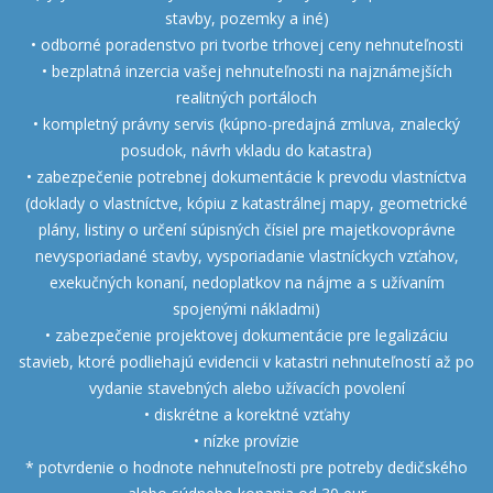
stavby, pozemky a iné)
• odborné poradenstvo pri tvorbe trhovej ceny nehnuteľnosti
• bezplatná inzercia vašej nehnuteľnosti na najznámejších
realitných portáloch
• kompletný právny servis (kúpno-predajná zmluva, znalecký
posudok, návrh vkladu do katastra)
• zabezpečenie potrebnej dokumentácie k prevodu vlastníctva
(doklady o vlastníctve, kópiu z katastrálnej mapy, geometrické
plány, listiny o určení súpisných čísiel pre majetkovoprávne
nevysporiadané stavby, vysporiadanie vlastníckych vzťahov,
exekučných konaní, nedoplatkov na nájme a s užívaním
spojenými nákladmi)
• zabezpečenie projektovej dokumentácie pre legalizáciu
stavieb, ktoré podliehajú evidencii v katastri nehnuteľností až po
vydanie stavebných alebo užívacích povolení
• diskrétne a korektné vzťahy
• nízke provízie
* potvrdenie o hodnote nehnuteľnosti pre potreby dedičského