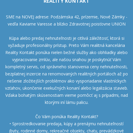
REALITY KONTAKT
SME na NOVEJ adrese: Podzámska 42, prízemie, Nové Zámky -
vedľa Kaviarne Varesse a blízko Zdravotnej poisťovne UNION
Kúpa alebo predaj nehnuteľnosti je citlivá záležitosť, ktorá si
vyžaduje profesionálny prístup. Preto Vám realitná kancelária
Reality Kontakt ponúka nielen bežné služby ako obhliadky alebo
vypracovanie zmlúv, ale našou snahou je poskytnúť Vám
kompletný servis, od správneho stanovenia ceny nehnuteľnosti,
bezplatnej inzercie na renomovaných realitných portáloch až po
riešenie zložitejších problémov ako vysporiadanie vlastníckych
vzťahov, ukončenie exekučných konaní alebo legalizácia stavieb.
Vďaka bohatým skúsenostiam vieme pomôcť aj s prípadmi, nad
ktorými iní lámu palicu.
Čo Vám ponúka Reality Kontakt?
• Sprostredkovanie predaja, kúpy a prenájmu nehnuteľností
(byty, rodinné domy, rekreačné objekty, chaty, prevádzkové