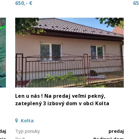
650,- €
65
Len u nás ! Na predaj veľmi pekný,
zateplený 3 izbový dom v obci Kolta
Kolta
daj
Typ ponuky
predaj
nie
Druh
Rodinný dom