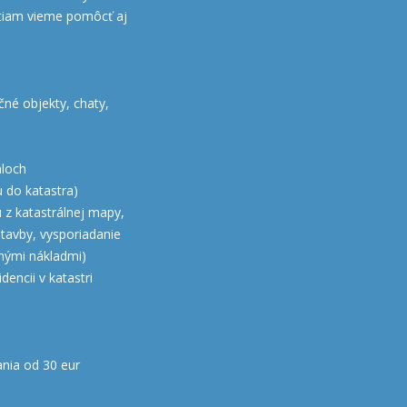
stiam vieme pomôcť aj
čné objekty, chaty,
áloch
 do katastra)
 z katastrálnej mapy,
stavby, vysporiadanie
nými nákladmi)
encii v katastri
nia od 30 eur