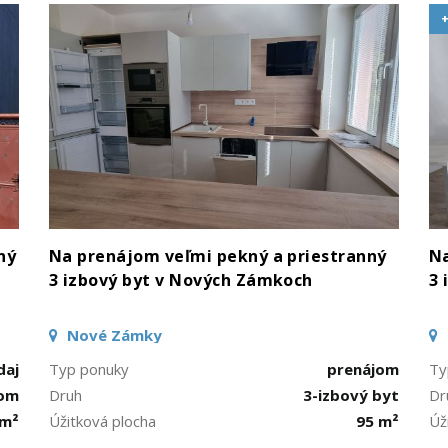
ný
Na prenájom veľmi pekný a priestranný
Na
3 izbový byt v Nových Zámkoch
3 
Nové Zámky
daj
Typ ponuky
prenájom
Ty
dom
Druh
3-izbový byt
Dr
 m²
Úžitková plocha
95 m²
Úž