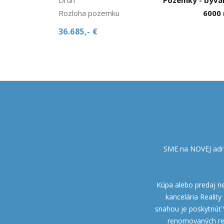
Rozloha pozemku
6000
36.685,- €
SME na NOVEJ adre
Kúpa alebo predaj neh
kancelária Realit
snahou je poskytnúť 
renomovaných real