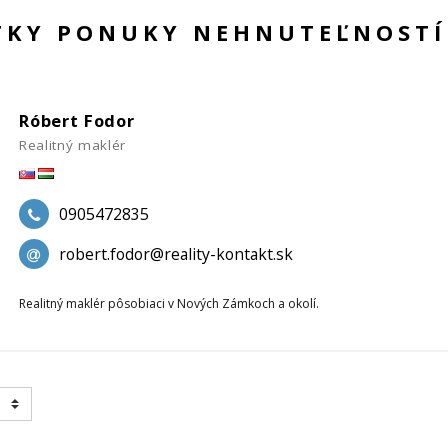
ETKY PONUKY NEHNUTEĽNOSTÍ
Róbert Fodor
Realitný maklér
0905472835
robert.fodor@reality-kontakt.sk
Realitný maklér pôsobiaci v Nových Zámkoch a okolí.