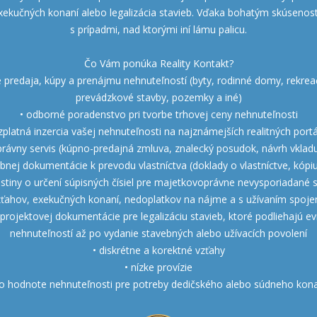
xekučných konaní alebo legalizácia stavieb. Vďaka bohatým skúseno
s prípadmi, nad ktorými iní lámu palicu.
Čo Vám ponúka Reality Kontakt?
 predaja, kúpy a prenájmu nehnuteľností (byty, rodinné domy, rekrea
prevádzkové stavby, pozemky a iné)
• odborné poradenstvo pri tvorbe trhovej ceny nehnuteľnosti
zplatná inzercia vašej nehnuteľnosti na najznámejších realitných port
právny servis (kúpno-predajná zmluva, znalecký posudok, návrh vkladu
bnej dokumentácie k prevodu vlastníctva (doklady o vlastníctve, kópiu
istiny o určení súpisných čísiel pre majetkovoprávne nevysporiadané 
vzťahov, exekučných konaní, nedoplatkov na nájme a s užívaním spoje
projektovej dokumentácie pre legalizáciu stavieb, ktoré podliehajú evid
nehnuteľností až po vydanie stavebných alebo užívacích povolení
• diskrétne a korektné vzťahy
• nízke provízie
 o hodnote nehnuteľnosti pre potreby dedičského alebo súdneho kona