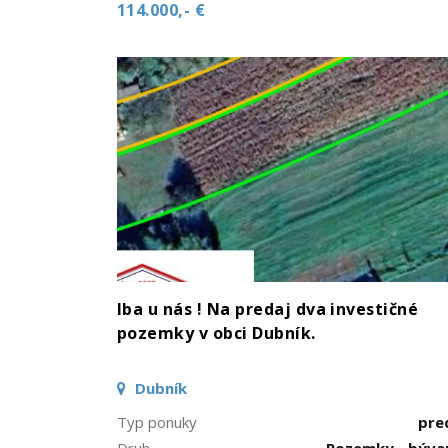
114.000,- €
Iba u nás ! Na predaj dva investičné
pozemky v obci Dubník.
Dubník
Typ ponuky
pre
Druh
Pozemky - býva