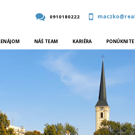
maczko@real
0910180222
RENÁJOM
NÁŠ TEAM
KARIÉRA
PONÚKNITE