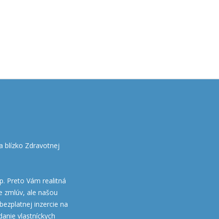
 blízko Zdravotnej
up. Preto Vám realitná
e zmlúv, ale našou
ezplatnej inzercie na
danie vlastníckych