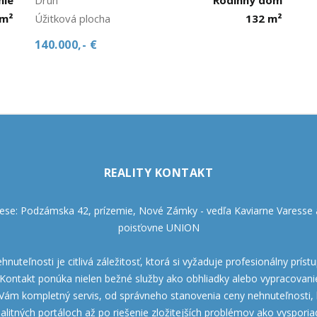
 m²
Úžitková plocha
132 m²
140.000,- €
REALITY KONTAKT
se: Podzámska 42, prízemie, Nové Zámky - vedľa Kaviarne Varesse a
poisťovne UNION
nuteľnosti je citlivá záležitosť, ktorá si vyžaduje profesionálny príst
y Kontakt ponúka nielen bežné služby ako obhliadky alebo vypracovani
Vám kompletný servis, od správneho stanovenia ceny nehnuteľnosti, b
itných portáloch až po riešenie zložitejších problémov ako vysporia