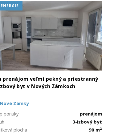
+ENERGIE
 prenájom veľmi pekný a priestranný
izbový byt v Nových Zámkoch
Nové Zámky
p ponuky
prenájom
uh
3-izbový byt
itková plocha
90 m²