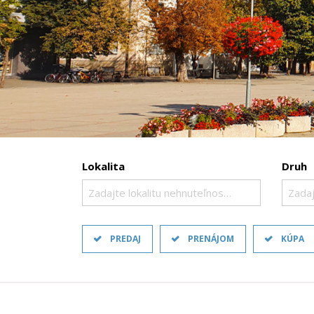
Lokalita
Druh
Zadajte lokalitu nehnuteľnosti ..
Zadaj
PREDAJ
PRENÁJOM
KÚPA