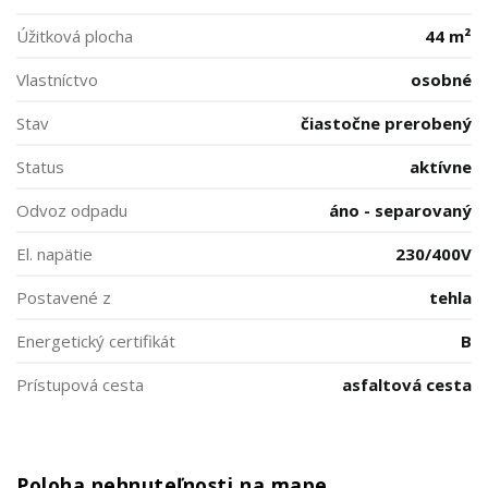
Úžitková plocha
44 m²
Vlastníctvo
osobné
Stav
čiastočne prerobený
Status
aktívne
Odvoz odpadu
áno - separovaný
El. napätie
230/400V
Postavené z
tehla
Energetický certifikát
B
Prístupová cesta
asfaltová cesta
Poloha nehnuteľnosti na mape