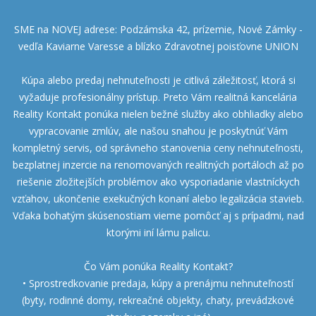
SME na NOVEJ adrese: Podzámska 42, prízemie, Nové Zámky -
vedľa Kaviarne Varesse a blízko Zdravotnej poisťovne UNION
Kúpa alebo predaj nehnuteľnosti je citlivá záležitosť, ktorá si
vyžaduje profesionálny prístup. Preto Vám realitná kancelária
Reality Kontakt ponúka nielen bežné služby ako obhliadky alebo
vypracovanie zmlúv, ale našou snahou je poskytnúť Vám
kompletný servis, od správneho stanovenia ceny nehnuteľnosti,
bezplatnej inzercie na renomovaných realitných portáloch až po
riešenie zložitejších problémov ako vysporiadanie vlastníckych
vzťahov, ukončenie exekučných konaní alebo legalizácia stavieb.
Vďaka bohatým skúsenostiam vieme pomôcť aj s prípadmi, nad
ktorými iní lámu palicu.
Čo Vám ponúka Reality Kontakt?
• Sprostredkovanie predaja, kúpy a prenájmu nehnuteľností
(byty, rodinné domy, rekreačné objekty, chaty, prevádzkové