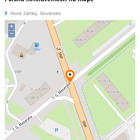
Nové Zámky, Slovensko
+
−