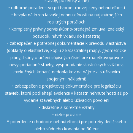
stavby, pozemky a iné)
• odborné poradenstvo pri tvorbe trhovej ceny nehnuteľnosti
• bezplatná inzercia vašej nehnuteľnosti na najznámejších
realitných portáloch
• kompletný právny servis (kúpno-predajná zmluva, znalecký
posudok, návrh vkladu do katastra)
• zabezpečenie potrebnej dokumentácie k prevodu vlastníctva
(doklady o vlastníctve, kópiu z katastrálnej mapy, geometrické
plány, listiny o určení súpisných čísiel pre majetkovoprávne
nevysporiadané stavby, vysporiadanie vlastníckych vzťahov,
exekučných konaní, nedoplatkov na nájme a s užívaním
spojenými nákladmi)
• zabezpečenie projektovej dokumentácie pre legalizáciu
stavieb, ktoré podliehajú evidencii v katastri nehnuteľností až po
vydanie stavebných alebo užívacích povolení
• diskrétne a korektné vzťahy
• nízke provízie
* potvrdenie o hodnote nehnuteľnosti pre potreby dedičského
alebo súdneho konania od 30 eur