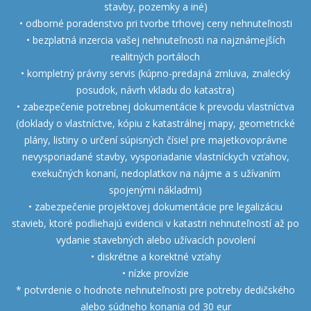
stavby, pozemky a iné)
• odborné poradenstvo pri tvorbe trhovej ceny nehnuteľnosti
• bezplatná inzercia vašej nehnuteľnosti na najznámejších
realitných portáloch
• kompletný právny servis (kúpno-predajná zmluva, znalecký
posudok, návrh vkladu do katastra)
• zabezpečenie potrebnej dokumentácie k prevodu vlastníctva
(doklady o vlastníctve, kópiu z katastrálnej mapy, geometrické
plány, listiny o určení súpisných čísiel pre majetkovoprávne
nevysporiadané stavby, vysporiadanie vlastníckych vzťahov,
exekučných konaní, nedoplatkov na nájme a s užívaním
spojenými nákladmi)
• zabezpečenie projektovej dokumentácie pre legalizáciu
stavieb, ktoré podliehajú evidencii v katastri nehnuteľností až po
vydanie stavebných alebo užívacích povolení
• diskrétne a korektné vzťahy
• nízke provízie
* potvrdenie o hodnote nehnuteľnosti pre potreby dedičského
alebo súdneho konania od 30 eur