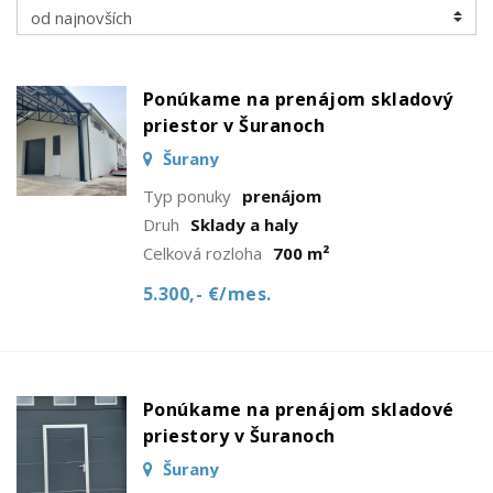
Ponúkame na prenájom skladový
priestor v Šuranoch
Šurany
Typ ponuky
prenájom
Druh
Sklady a haly
Celková rozloha
700 m²
5.300,- €/mes.
Ponúkame na prenájom skladové
priestory v Šuranoch
Šurany