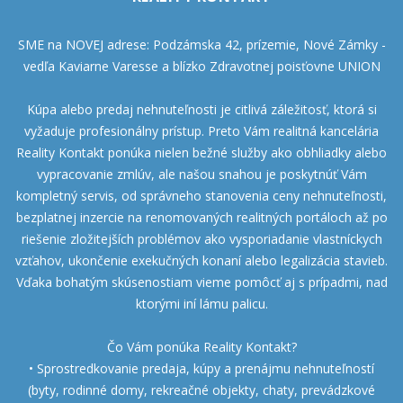
SME na NOVEJ adrese: Podzámska 42, prízemie, Nové Zámky -
vedľa Kaviarne Varesse a blízko Zdravotnej poisťovne UNION
Kúpa alebo predaj nehnuteľnosti je citlivá záležitosť, ktorá si
vyžaduje profesionálny prístup. Preto Vám realitná kancelária
Reality Kontakt ponúka nielen bežné služby ako obhliadky alebo
vypracovanie zmlúv, ale našou snahou je poskytnúť Vám
kompletný servis, od správneho stanovenia ceny nehnuteľnosti,
bezplatnej inzercie na renomovaných realitných portáloch až po
riešenie zložitejších problémov ako vysporiadanie vlastníckych
vzťahov, ukončenie exekučných konaní alebo legalizácia stavieb.
Vďaka bohatým skúsenostiam vieme pomôcť aj s prípadmi, nad
ktorými iní lámu palicu.
Čo Vám ponúka Reality Kontakt?
• Sprostredkovanie predaja, kúpy a prenájmu nehnuteľností
(byty, rodinné domy, rekreačné objekty, chaty, prevádzkové