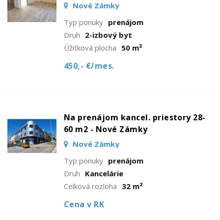
Nové Zámky
Typ ponuky
prenájom
Druh
2-izbový byt
Úžitková plocha
50 m²
450,- €/mes.
Na prenájom kancel. priestory 28-
60 m2 - Nové Zámky
Nové Zámky
Typ ponuky
prenájom
Druh
Kancelárie
Celková rozloha
32 m²
Cena v RK