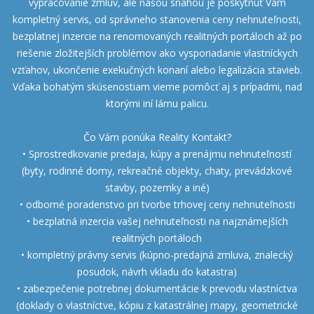
vypracovanie zmlúv, ale našou snahou je poskytnúť Vám
kompletný servis, od správneho stanovenia ceny nehnuteľnosti,
bezplatnej inzercie na renomovaných realitných portáloch až po
riešenie zložitejších problémov ako vysporiadanie vlastníckych
vzťahov, ukončenie exekučných konaní alebo legalizácia stavieb.
Vďaka bohatým skúsenostiam vieme pomôcť aj s prípadmi, nad
ktorými iní lámu palicu.
Čo Vám ponúka Reality Kontakt?
• Sprostredkovanie predaja, kúpy a prenájmu nehnuteľností
(byty, rodinné domy, rekreačné objekty, chaty, prevádzkové
stavby, pozemky a iné)
• odborné poradenstvo pri tvorbe trhovej ceny nehnuteľnosti
• bezplatná inzercia vašej nehnuteľnosti na najznámejších
realitných portáloch
• kompletný právny servis (kúpno-predajná zmluva, znalecký
posudok, návrh vkladu do katastra)
• zabezpečenie potrebnej dokumentácie k prevodu vlastníctva
(doklady o vlastníctve, kópiu z katastrálnej mapy, geometrické