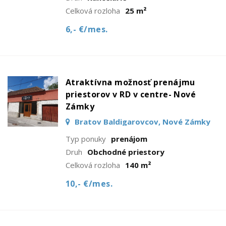
Celková rozloha
25 m²
6,- €/mes.
Atraktívna možnosť prenájmu
priestorov v RD v centre- Nové
Zámky
Bratov Baldigarovcov, Nové Zámky
Typ ponuky
prenájom
Druh
Obchodné priestory
Celková rozloha
140 m²
10,- €/mes.