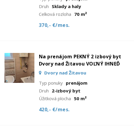
Druh
Sklady a haly
Celková rozloha
70 m²
370,- €/mes.
Na prenájom PEKNÝ 2 izbový byt
Dvory nad Žitavou VOĽNÝ IHNEĎ
Dvory nad Žitavou
Typ ponuky
prenájom
Druh
2-izbový byt
Úžitková plocha
50 m²
420,- €/mes.