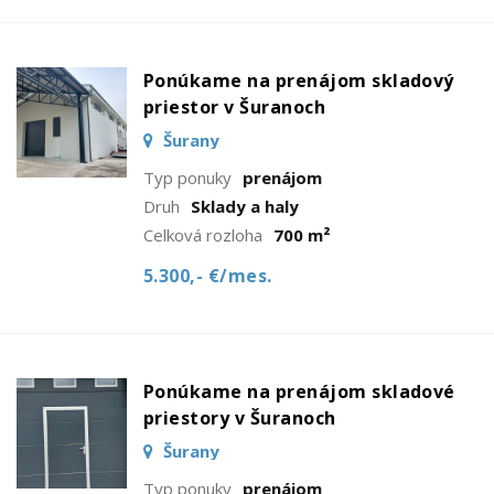
Ponúkame na prenájom skladový
priestor v Šuranoch
Šurany
Typ ponuky
prenájom
Druh
Sklady a haly
Celková rozloha
700 m²
5.300,- €/mes.
Ponúkame na prenájom skladové
priestory v Šuranoch
Šurany
Typ ponuky
prenájom